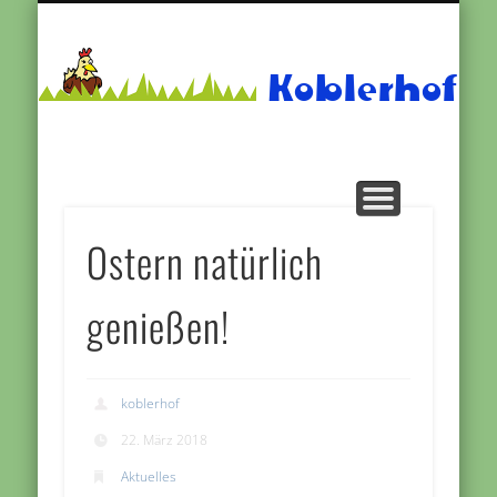
BIOLAND-EIER
PRODUKTE
ÜBER UNS
VERKAUF
TERMINE
Koblerhof
Ostern natürlich
genießen!
koblerhof
22. März 2018
Aktuelles